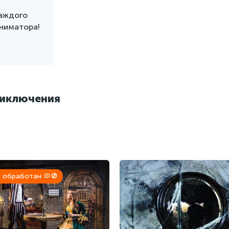
каждого
аниматора!
риключения
 обработан 🦠🚫