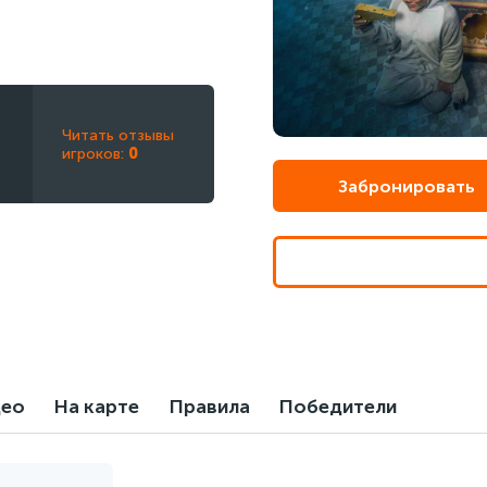
Читать отзывы
игроков:
0
Забронировать
део
На карте
Правила
Победители