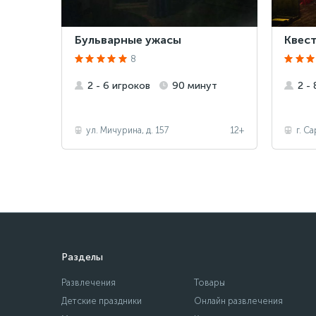
Бульварные ужасы
Квест
8
2 - 6 игроков
90 минут
2 -
ул. Мичурина, д. 157
12+
г. С
Разделы
Развлечения
Товары
Детские праздники
Онлайн развлечения