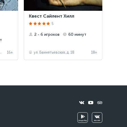
Квест Сайлент Хилл
5
2 - 6 игроков
60 минут
т
 Сакко и Ванцетти, д. 65, к. 2
16+
ул. Бахметьевская, д. 18
18+