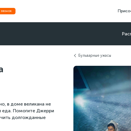
Присое
 звонок
Рас
Бульварные ужасы
а
о, в доме великана не
 и еда. Помогите Джерри
лучить долгожданные