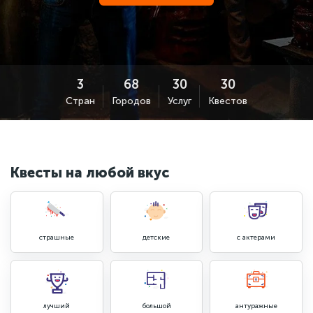
Стран
Городов
Услуг
Квестов
Квесты на любой вкус
страшные
детские
с актерами
лучший
большой
антуражные