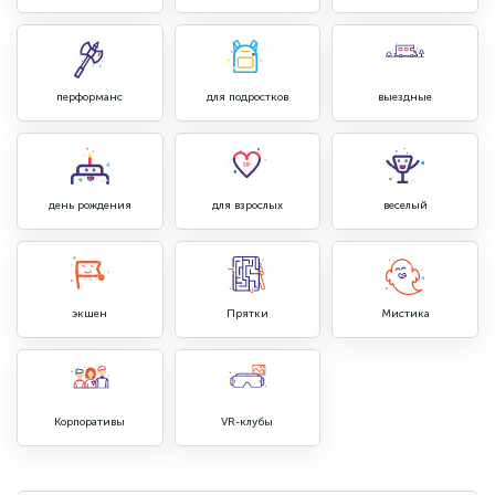
перформанс
для подростков
выездные
день рождения
для взрослых
веселый
экшен
Прятки
Мистика
Корпоративы
VR-клубы