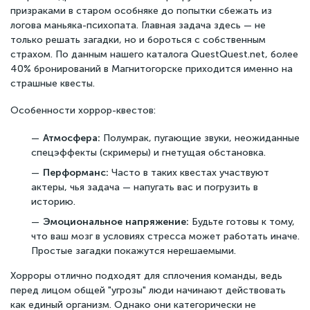
призраками в старом особняке до попытки сбежать из
логова маньяка-психопата. Главная задача здесь — не
только решать загадки, но и бороться с собственным
страхом. По данным нашего каталога QuestQuest.net, более
40% бронирований в Магнитогорске приходится именно на
страшные квесты.
Особенности хоррор-квестов:
Атмосфера:
Полумрак, пугающие звуки, неожиданные
спецэффекты (скримеры) и гнетущая обстановка.
Перформанс:
Часто в таких квестах участвуют
актеры, чья задача — напугать вас и погрузить в
историю.
Эмоциональное напряжение:
Будьте готовы к тому,
что ваш мозг в условиях стресса может работать иначе.
Простые загадки покажутся нерешаемыми.
Хорроры отлично подходят для сплочения команды, ведь
перед лицом общей "угрозы" люди начинают действовать
как единый организм. Однако они категорически не