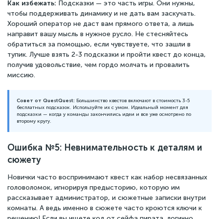
Как избежать:
Подсказки — это часть игры. Они нужны,
чтобы поддерживать динамику и не дать вам заскучать.
Хороший оператор не даст вам прямого ответа, а лишь
направит вашу мысль в нужное русло. Не стесняйтесь
обратиться за помощью, если чувствуете, что зашли в
тупик. Лучше взять 2-3 подсказки и пройти квест до конца,
получив удовольствие, чем гордо молчать и провалить
миссию.
Совет от QuestQuest:
Большинство квестов включают в стоимость 3-5
бесплатных подсказок. Используйте их с умом. Идеальный момент для
подсказки — когда у команды закончились идеи и все уже осмотрено по
второму кругу.
Ошибка №5: Невнимательность к деталям и
сюжету
Новички часто воспринимают квест как набор несвязанных
головоломок, игнорируя предысторию, которую им
рассказывает администратор, и сюжетные записки внутри
комнаты. А ведь именно в сюжете часто кроются ключи к
решению! Если вы ищете код от сейфа пирата, логично