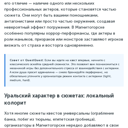
его отличие — наличие одного или нескольких
профессиональных актеров, которые становятся частью
сюжета. Они могут быть вашими помощниками,
антагонистами или просто частью окружения, создавая
невероятный эффект погружения. В Магнитогорске
особенно популярны хоррор-перформансы, где актеры в
роли маньяков, призраков или монстров заставляют игроков
визжать от страха и восторга одновременно.
Совет от QuestQuest:
Если вы идете на квест впервые, начните с
классического эскейпа средней сложности. Это позволит вам познакомиться с
механикой игры без дополнительного стресса от взаимодействия с актерами.
А если душа просит адреналина — смело бронируйте перформанс, но
обязательно уточните у организатора режим контакта с актерами (light,
medium, hard).
Уральский характер в сюжетах: локальный
колорит
Хотя многие сюжеты квестов универсальны (ограбление
банка, побег из тюрьмы, египетская гробница),
организаторы в Магнитогорске нередко добавляют в свои